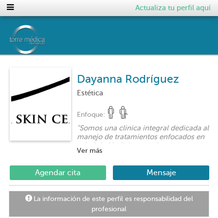
Actualiza tu perfil aquí
Dayanna Rodríguez
Estética
Enfoque:
"
Somos una clinica integral dedicada al
manejo de tratamientos enfocados en
salud de Medicina estetica,
Ver más
tratamientos laser, linfedemas, lesiones
vasculares, terapia dermatofuncional
entre otros
"
Agendar cita
Mensaje
La información de este perfil es responsabilidad del
profesional