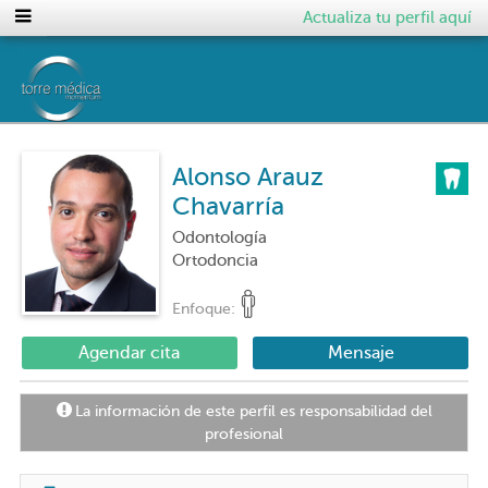
Actualiza tu perfil aquí
Alonso Arauz
Chavarría
Odontología
Ortodoncia
Enfoque:
Agendar cita
Mensaje
La información de este perfil es responsabilidad del
profesional