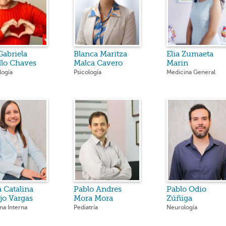
abriela
Blanca Maritza
Elia Zumaeta
llo Chaves
Malca Cavero
Marin
logía
Psicología
Medicina General
 Catalina
Pablo Andres
Pablo Odio
jo Vargas
Mora Mora
Zúñiga
na Interna
Pediatría
Neurología