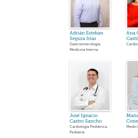
Adrián Esteban
Ana G
Segura Irías
Casti
Gastroenterología,
Cardio
Medicina Interna
José Ignacio
María
Castro Sancho
Cone
Cardiología Pediátrica,
Medici
Pediatría